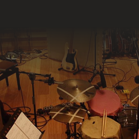
Agradecimientos
blo Cabra pertenece a The Joe Bass Family. Todos 
tambores han pasado por las manos de
Joebass.net
Fotografias: Juan Luis Morilla, Miguel Jiménez, Jos
nuel Grimaldi, Juan Pérez-Fajardo, Alvaro Soto "Jop
Jaime Alberto Zafra Soriano, y Rafael Marchena
Santamaría.
Agradecimientos a
TamTamPercusión