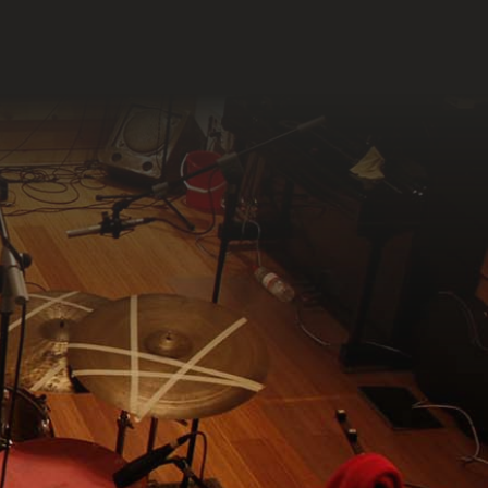
sus
.
é
o",