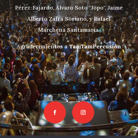
Pérez-Fajardo, Alvaro Soto "Jopo", Jaime
Alberto Zafra Soriano, y Rafael
Marchena Santamaría.
Agradecimientos a
TamTamPercusión